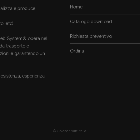
Home
alizza e produce
Catalogo download
, etc).
Richiesta preventivo
 Meb System® opera nel
 da trasporto e
Ordina
zioni e garantendo un
resistenza, esperienza
© Goldschmitt Italia.